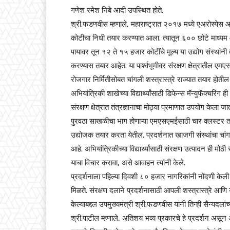
गणेश रमेश निबे आदी उपस्थित होते.
श्री.फडणवीस म्हणाले, महाराष्ट्रात २०१७ मध्ये एअरोस्पेस आ
कोटीचा निधी तयार करण्यात आला. त्यातून ६०० छोटे माध्यम आण
पायावर तून १२ ते १५ हजार कोटींचे मूल्य या उद्योग संस्थां
करण्यास तयार आहेत. या पार्श्वभूमीवर संरक्षण क्षेत्रातील 
रोजगार निर्मितीसोबत चांगली शस्त्रास्त्रे राज्यात तयार होती
अभियांत्रिकी शाखेच्या विद्यार्थ्यांसाठी डिफेन्स मॅन्युफॅक्चरिंग ह
संरक्षण क्षेत्रात तंत्रज्ञानाचा मोठ्या प्रमाणात उपयोग केला जातो
पुरवठा साखळीचा भाग होणाऱ्या एमएसएमईसाठी चार क्लस्टर तयार
उद्योजक तयार करता येतील. प्रदर्शनात खाजगी संस्थांचा चा
आहे. अभियांत्रिकीच्या विद्यार्थ्यांसाठी संरक्षण उत्पादन ही 
याचा विचार करावा, असे आवाहन त्यांनी केले.
प्रदर्शनाला पहिल्या दिवशी ८० हजार नागरिकांनी नोंदणी केली
मिळते. संरक्षण दलाने प्रदर्शनासाठी आपली शस्त्रास्त्रे आणि 
केल्याबद्दल उपमुख्यमंत्री श्री.फडणवीस यांनी तिन्ही सैन्यदलांच्
श्री.पाटील म्हणाले, अतिशय भव्य प्रकारचे हे प्रदर्शन असून अभि