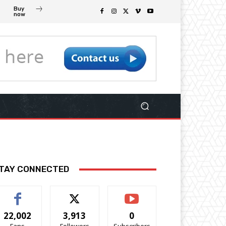
Buy
now
TAY CONNECTED
22,002
3,913
0