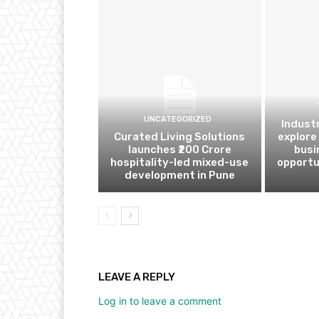
UNCATEGORIZED
Indust
Curated Living Solutions
explore
launches ₹200 Crore
busi
hospitality-led mixed-use
opportu
development in Pune
LEAVE A REPLY
Log in to leave a comment