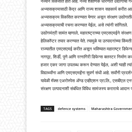
नव्याने विकसीत होत आहे. नव्या शैक्षणिक धोरणात उद्योगा
अभ्यासक्रमासाठी केंद्र आणि राज्य शासन सहकार्य करीत आहे. 
अभ्यासक्रम विकसित करण्यात येणार असून संरक्षण उद्योगाती
अभ्यासक्रमाची रचना करण्यात येईल, असे त्यांनी सांगितले.
उद्योगमंत्री सामंत म्हणाले, महाराष्ट्राच्या एमएसएमईने संरक्ष
हेलिकॉप्टर तयार करण्यात येते. त्यामुळे या उत्पादनांच्या किं
राज्यातील एमएसएमई करीत असून भविष्यात महाराष्ट्र डिफेन्सच
नागपूर, शिर्डी, पुणे आणि रत्नागिरी डिफेन्स क्लस्टर निर्माण करण
हजार एकर जागा उपलब्ध करून देण्यात येईल, अशी ग्वाही त्यांनी
विद्यार्थ्यांना आणि एमएसएमईंना सुवर्ण संधी आहे. सर्वांनी प्रदर
यावेळी मॅक्स एअरोस्पेस ॲण्ड एव्हीएशन प्रा.लि., एसबीएल ए
संरक्षण उत्पादनाशी संबंधित विविध सामंजस्य कराराचे आदान 
TAGS
defence systems
Maharashtra Governmen