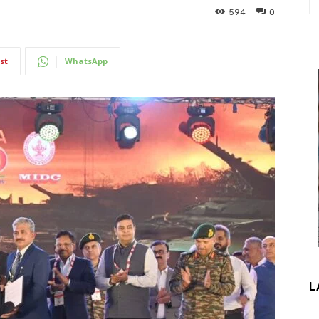
594
0
st
WhatsApp
L