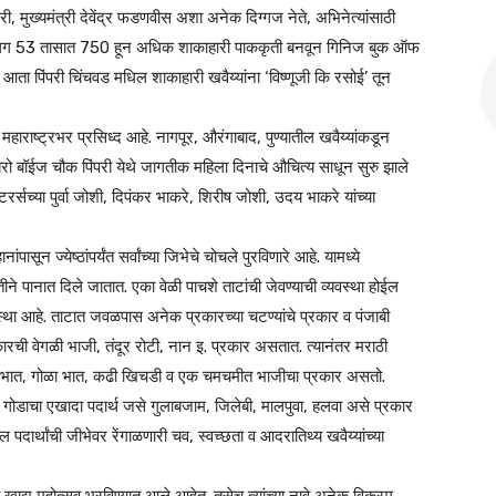
ी, मुख्यमंत्री देवेंद्र फडणवीस अशा अनेक दिग्गज नेते, अभिनेत्यांसाठी
 सलग 53 तासात 750 हून अधिक शाकाहारी पाककृती बनवून गिनिज बुक ऑफ
ोहर आता पिंपरी चिंचवड मधिल शाकाहारी खवैय्यांना ‘विष्णूजी कि रसोई’ तून
ड महाराष्ट्रभर प्रसिध्द आहे. नागपूर, औरंगाबाद, पुण्यातील खवैय्यांकडून
झिरो बॉईज चौक पिंपरी येथे जागतीक महिला दिनाचे औचित्य साधून सुरु झाले
 केटरर्सच्या पुर्वा जोशी, दिपंकर भाकरे, शिरीष जोशी, उदय भाकरे यांच्या
ून ज्येष्ठांपर्यंत सर्वांच्या जिभेचे चोचले पुरविणारे आहे. यामध्ये
दतीने पानात दिले जातात. एका वेळी पाचशे ताटांची जेवण्याची व्यवस्था होईल
्था आहे. ताटात जवळपास अनेक प्रकारच्या चटण्यांचे प्रकार व पंजाबी
रची वेगळी भाजी, तंदूर रोटी, नान इ. प्रकार असतात. त्यानंतर मराठी
ा भात, गोळा भात, कढी खिचडी व एक चमचमीत भाजीचा प्रकार असतो.
वट गोडाचा एखादा पदार्थ जसे गुलाबजाम, जिलेबी, मालपुवा, हलवा असे प्रकार
दार्थांची जीभेवर रेंगाळणारी चव, स्वच्छता व आदरातिथ्य खवैय्यांच्या
रीय खाद्य महोत्सव भरविण्यात आले आहेत. तसेच त्यांच्या नावे अनेक विक्रम