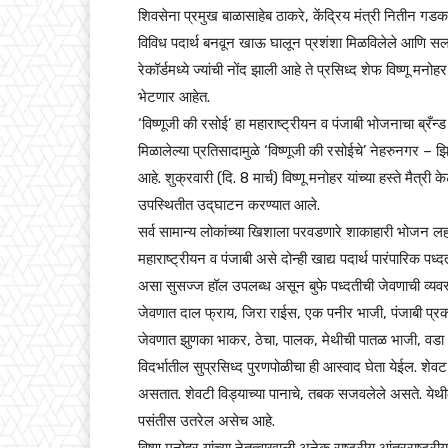
शिवसेना प्रमुख बाळासाहेब ठाकरे, केंद्रिय मंत्री नितीन गडकर
विविध पदार्थ बनवून खाऊ घालून प्रशंशा मिळविलेले आणि
रेकॉर्डमध्ये ज्यांची नोंद झाली आहे ते प्रसिध्द शेफ विष्णू मन
भेटणार आहेत.
‘विष्णूजी की रसोई’ हा महाराष्ट्रीयन व पंजाबी भोजनाचा ब्रँन्
मिळालेल्या प्रतिसादामुळे ‘विष्णूजी की रसोईचे’ नेहरुनगर – 
आहे. शुक्रवारी (दि. 8 मार्च) विष्णू मनोहर यांच्या हस्ते मैत्री
उपस्थितीत उद्‌घाटन करण्यात आले.
सर्व सामान्य लोकांच्या खिशाला परवडणारे शाकाहारी भोजन लहानांपास
महाराष्ट्रीयन व पंजाबी असे दोन्ही खाद्य पदार्थ पारंपारिक पध्
असा सुसज्ज हॉल उपलब्ध असून बुफे पध्दतीची जेवणाची व्यवस
जेवणात दाल फ्राय, जिरा राईस, एक पनीर भाजी, पंजाबी प्रका
जेवणात झुणका भाकर, ठेचा, पालक, मेथीची पातळ भाजी, वड
विदर्भातील सुप्रसिध्द पुरणपोळीचा ही आस्वाद घेता येईल. शे
असतात. शेवटी विड्याच्या पानाचे, तबक सजवलेले असते. येथील प
पसंतीस उतरेल असेच आहे.
विष्णू मनोहर यांच्या नेतृत्वाखाली अनेक राष्ट्रीय आंतरराष्ट्