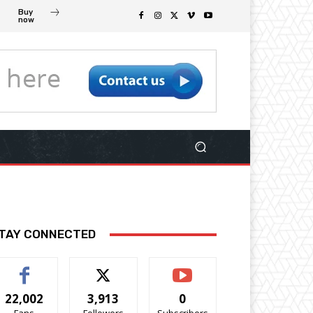
Buy
now
TAY CONNECTED
22,002
3,913
0