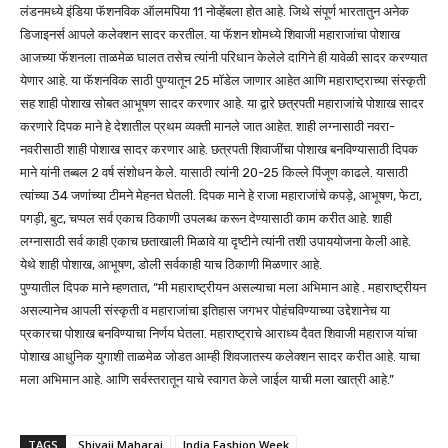
लंडनमध्ये इंडिया फॅशनविक ऑलमपिया 11 नोव्हेंबला होत आहे. जिथे संपूर्ण भारतातुन अनेक
डिजाइनर्स आपले कलेक्शन सादर करतील. या फॅशन शोमध्ये शिवाजी महाराजांचा पोशाख
आजच्या फॅशनला ताळमेळ घालत तसेच त्यांनी परिधान केलेले दागिने ही यावेळी सादर करण्यात
येणार आहे. या फॅशनविक साठी पुण्यातून 25 मॉडेल जाणार आहेत आणि महाराष्ट्राच्या संस्कृती
सह शाही पोशाख सोबत आभूषण सादर करणार आहे. या द्वारे छत्रपती महाराजांचे पोशाख सादर
करणारे दिपक माने हे देशातील प्रथम व्यक्ती मानले जात आहेत. शाही लग्नासाठी नवरा-
नवरीसाठी शाही पोशाख सादर करणार आहे. छत्रपती शिवाजींचा पोशाख बनविण्यासाठी दिपक
माने यांनी तब्बल 2 वर्ष संशोधन केले. यासाठी त्यांनी 20-25 किल्ले पिंजूण काढले. यासाठी
त्यांच्या 34 जणांच्या टीमने मेहनत घेतली. दिपक माने हे राजा महाराजांचे कपड़े, आभूषण, फेटा,
पगड़ी, बुट, चप्पल सर्व एकाच ठिकाणी उपलब्ध करून देण्यासाठी काम करीत आहे. शाही
लग्नासाठी सर्व काही एकाच छताखाली मिळावे या दृष्टीने त्यांनी तशी उपाययोजना केली आहे.
येथे शाही पोशाख, आभूषण, डोली सर्वकाही याच ठिकाणी मिळणार आहे.
पुण्यातील दिपक माने म्हणतात, “मी महाराष्ट्रीयन असल्याचा मला अभिमान आहे . महाराष्ट्रीयन
असल्यानेच आपली संस्कृती व महाराजांचा इतिहास जगभर पोहंचविण्याच्या उद्देशानेच या
प्रकारचा पोशाख बनविण्याचा निर्णय घेतला. महाराष्ट्राचे आराध्य दैवत शिवाजी महाराज यांचा
पोशाख आधुनिक युगाशी ताळमेळ जोडत आम्ही शिवजातस्य कलेक्शन सादर करीत आहे. याचा
मला अभिमान आहे. आणि सर्वस्तरातून याचे स्वागत केले जाईल याची मला खात्री आहे.”
TAGS
Shivaji Maharaj
India Fashion Week